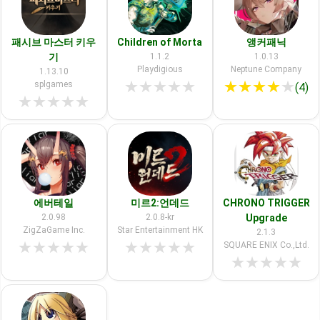
패시브 마스터 키우
Children of Morta
앵커패닉
기
1.1.2
1.0.13
Playdigious
Neptune Company
1.13.10
★
★
★
★
★
★
★
★
★
★
splgames
(4)
★
★
★
★
★
에버테일
미르2:언데드
CHRONO TRIGGER
2.0.98
2.0.8-kr
Upgrade
ZigZaGame Inc.
Star Entertainment HK
2.1.3
★
★
★
★
★
★
★
★
★
★
SQUARE ENIX Co.,Ltd.
★
★
★
★
★