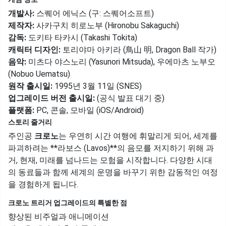
개발사:
스퀘어 에닉스 (구: 스퀘어소프트)
제작자:
사카구치 히로노부 (Hironobu Sakaguchi)
감독:
도키타 타카시 (Takashi Tokita)
캐릭터 디자인:
토리야마 아키라 (鳥山 明, Dragon Ball 작가)
음악:
미츠다 야스노리 (Yasunori Mitsuda), 우에마츠 노부오
(Nobuo Uematsu)
원작 출시일:
1995년 3월 11일 (SNES)
업그레이드 버전 출시일:
(공식 발표 대기 중)
플랫폼:
PC, 콘솔, 모바일 (iOS/Android)
스토리 줄거리
주인공
크로노
는 우연히 시간 여행에 휘말리게 되어, 세계를
파괴하려는 **라보스 (Lavos)**의 음모를 저지하기 위해 과
거, 현재, 미래를 넘나드는 모험을 시작합니다. 다양한 시대
의 동료들과 함께 세계의 운명을 바꾸기 위한 감동적인 여정
을 경험하게 됩니다.
크로노 트리거 업그레이드의 특별한 점
향상된 비주얼과 애니메이션