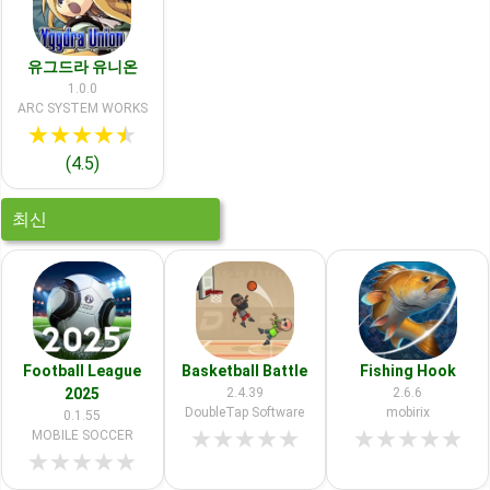
유그드라 유니온
1.0.0
ARC SYSTEM WORKS
★
★
★
★
★
(4.5)
최신
Football League
Basketball Battle
Fishing Hook
2025
2.4.39
2.6.6
DoubleTap Software
mobirix
0.1.55
★
★
★
★
★
★
★
★
★
★
MOBILE SOCCER
★
★
★
★
★