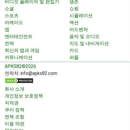
비디오 플레이어 및 편집기
생존
소셜
쇼핑
스포츠
시뮬레이션
아케이드
액션
앱
어드벤처
엔터테인먼트
음악 및 오디오
전략
지도 및 내비게이션
최신의 앱과 게임
카드
커뮤니케이션
퍼즐
APKS82©2026
연락처:
info@apks82.com
회사 소개
개인정보 보호정책
저작권
쿠키 정책
면책 조항
이용 약관