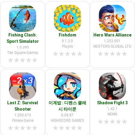
Fishing Clash:
Fishdom
Hero Wars Alliance
Sport Simulator
9.1.2.0
1.253.001
Playrix
NEXTERS GLOBAL LTD
1.0.395
★
★
★
★
★
★
★
★
★
★
Ten Square Games
★
★
★
★
★
Last Z: Survival
이계밥 : 디펜스 클래
Shadow Fight 3
Shooter
시 타이쿤
1.42.1
NEKKI
1.250.673
0.08.87
★
★
★
★
★
Florere Game
HIGHSCORE GAMES
★
★
★
★
★
★
★
★
★
★