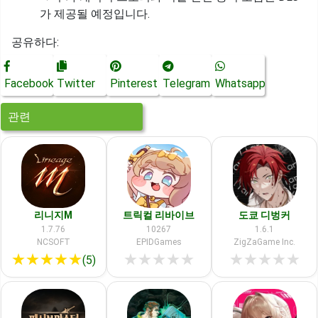
가 제공될 예정입니다.
공유하다:
Facebook
Twitter
Pinterest
Telegram
Whatsapp
관련
리니지M
트릭컬 리바이브
도쿄 디벙커
1.7.76
10267
1.6.1
NCSOFT
EPIDGames
ZigZaGame Inc.
★
★
★
★
★
★
★
★
★
★
★
★
★
★
★
(5)