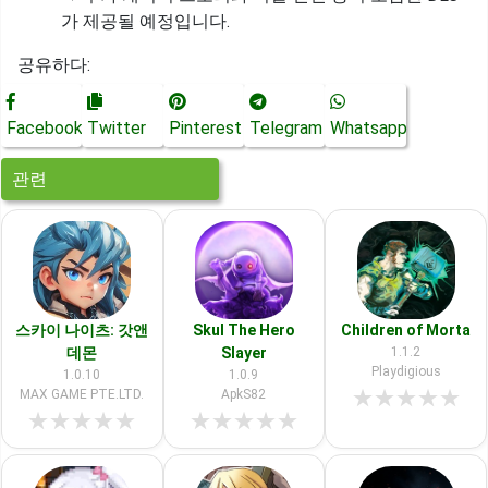
가 제공될 예정입니다.
공유하다:
Facebook
Twitter
Pinterest
Telegram
Whatsapp
관련
스카이 나이츠: 갓앤
Skul The Hero
Children of Morta
데몬
Slayer
1.1.2
Playdigious
1.0.10
1.0.9
★
★
★
★
★
MAX GAME PTE.LTD.
ApkS82
★
★
★
★
★
★
★
★
★
★