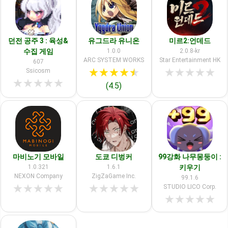
던전 공주 3 : 육성&
유그드라 유니온
미르2:언데드
수집 게임
1.0.0
2.0.8-kr
ARC SYSTEM WORKS
Star Entertainment HK
607
★
★
★
★
★
★
★
★
★
★
Ssicosm
★
★
★
★
★
(4.5)
마비노기 모바일
도쿄 디벙커
99강화 나무몽둥이 :
1.0.321
1.6.1
키우기
NEXON Company
ZigZaGame Inc.
99.1.6
★
★
★
★
★
★
★
★
★
★
STUDIO LICO Corp.
★
★
★
★
★