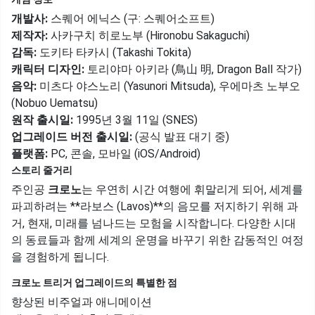
개발사:
스퀘어 에닉스 (구: 스퀘어소프트)
제작자:
사카구치 히로노부 (Hironobu Sakaguchi)
감독:
도키타 타카시 (Takashi Tokita)
캐릭터 디자인:
토리야마 아키라 (鳥山 明, Dragon Ball 작가)
음악:
미츠다 야스노리 (Yasunori Mitsuda), 우에마츠 노부오
(Nobuo Uematsu)
원작 출시일:
1995년 3월 11일 (SNES)
업그레이드 버전 출시일:
(공식 발표 대기 중)
플랫폼:
PC, 콘솔, 모바일 (iOS/Android)
스토리 줄거리
주인공
크로노
는 우연히 시간 여행에 휘말리게 되어, 세계를
파괴하려는 **라보스 (Lavos)**의 음모를 저지하기 위해 과
거, 현재, 미래를 넘나드는 모험을 시작합니다. 다양한 시대
의 동료들과 함께 세계의 운명을 바꾸기 위한 감동적인 여정
을 경험하게 됩니다.
크로노 트리거 업그레이드의 특별한 점
향상된 비주얼과 애니메이션