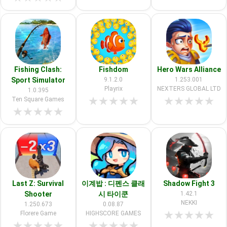
Fishing Clash:
Fishdom
Hero Wars Alliance
Sport Simulator
9.1.2.0
1.253.001
Playrix
NEXTERS GLOBAL LTD
1.0.395
★
★
★
★
★
★
★
★
★
★
Ten Square Games
★
★
★
★
★
Last Z: Survival
이계밥 : 디펜스 클래
Shadow Fight 3
Shooter
시 타이쿤
1.42.1
NEKKI
1.250.673
0.08.87
★
★
★
★
★
Florere Game
HIGHSCORE GAMES
★
★
★
★
★
★
★
★
★
★