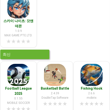
스카이 나이츠: 갓앤
데몬
1.0.9
MAX GAME PTE.LTD.
★
★
★
★
★
최신
Football League
Basketball Battle
Fishing Hook
2025
2.4.39
2.6.6
DoubleTap Software
mobirix
0.1.55
★
★
★
★
★
★
★
★
★
★
MOBILE SOCCER
★
★
★
★
★