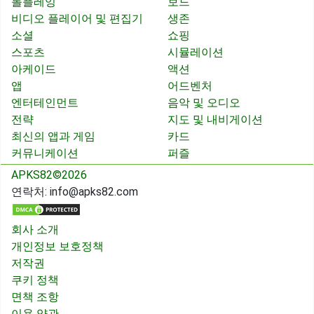
롤플레잉
보드
비디오 플레이어 및 편집기
생존
소셜
쇼핑
스포츠
시뮬레이션
아케이드
액션
앱
어드벤처
엔터테인먼트
음악 및 오디오
전략
지도 및 내비게이션
최신의 앱과 게임
카드
커뮤니케이션
퍼즐
APKS82©2026
연락처:
info@apks82.com
회사 소개
개인정보 보호정책
저작권
쿠키 정책
면책 조항
이용 약관